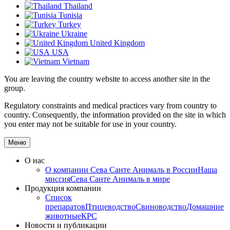
Thailand
Tunisia
Turkey
Ukraine
United Kingdom
USA
Vietnam
You are leaving the country website to access another site in the
group.
Regulatory constraints and medical practices vary from country to
country. Consequently, the information provided on the site in which
you enter may not be suitable for use in your country.
Меню
О нас
О компании
Сева Санте Анималь в России
Наша
миссия
Сева Санте Анималь в мире
Продукция компании
Список
препаратов
Птицеводство
Свиноводство
Домашние
животные
КРС
Новости и публикации