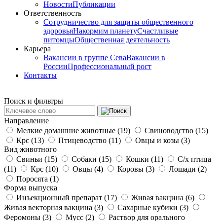
Новости
Публикации
Ответственность
Сотрудничество для защиты общественного
здоровья
Накормим планету
Счастливые
питомцы
Общественная деятельность
Карьера
Вакансии в группе Сева
Вакансии в
России
Профессиональный рост
Контакты
Поиск и фильтры
Направление
Мелкие домашние животные (19)
Свиноводство (15)
Крс (13)
Птицеводство (11)
Овцы и козы (3)
Вид животного
Свиньи (15)
Собаки (15)
Кошки (11)
С/х птица
(11)
Крс (10)
Овцы (4)
Коровы (3)
Лошади (2)
Поросята (1)
Форма выпуска
Инъекционный препарат (17)
Живая вакцина (6)
Живая векторная вакцина (3)
Сахарные кубики (3)
Феромоны (3)
Мусс (2)
Раствор для орального