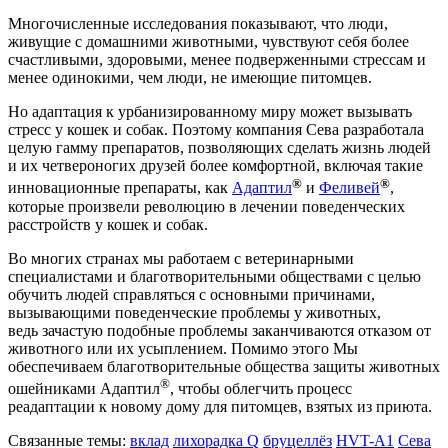
Многочисленные исследования показывают, что люди,
живущие с домашними животными, чувствуют себя более
счастливыми, здоровыми, менее подверженными стрессам и
менее одинокими, чем люди, не имеющие питомцев.
Но адаптация к урбанизированному миру может вызывать
стресс у кошек и собак. Поэтому компания Сева разработала
целую гамму препаратов, позволяющих сделать жизнь людей
и их четвероногих друзей более комфортной, включая такие
®
®
инновационные препараты, как
Адаптил
и
Феливей
,
которые произвели революцию в лечении поведенческих
расстройств у кошек и собак.
Во многих странах мы работаем с ветеринарными
специалистами и благотворительными обществами с целью
обучить людей справляться с основными причинами,
вызывающими поведенческие проблемы у животных,
ведь зачастую подобные проблемы заканчиваются отказом от
животного или их усыплением. Помимо этого Мы
обеспечиваем благотворительные общества защиты животных
®
ошейниками Адаптил
, чтобы облегчить процесс
реадаптации к новому дому для питомцев, взятых из приюта.
Связанные темы:
вклад
лихорадка Q
бруцеллёз
HVT-A1
Сева