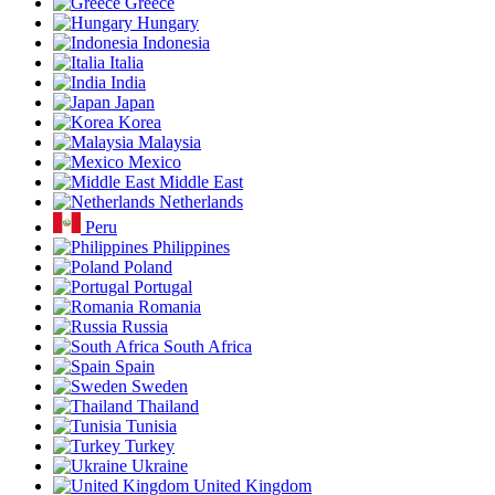
Greece
Hungary
Indonesia
Italia
India
Japan
Korea
Malaysia
Mexico
Middle East
Netherlands
Peru
Philippines
Poland
Portugal
Romania
Russia
South Africa
Spain
Sweden
Thailand
Tunisia
Turkey
Ukraine
United Kingdom