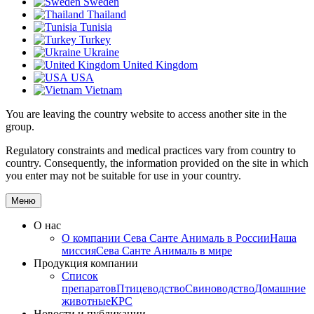
Sweden
Thailand
Tunisia
Turkey
Ukraine
United Kingdom
USA
Vietnam
You are leaving the country website to access another site in the
group.
Regulatory constraints and medical practices vary from country to
country. Consequently, the information provided on the site in which
you enter may not be suitable for use in your country.
Меню
О нас
О компании
Сева Санте Анималь в России
Наша
миссия
Сева Санте Анималь в мире
Продукция компании
Список
препаратов
Птицеводство
Свиноводство
Домашние
животные
КРС
Новости и публикации