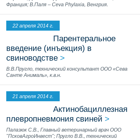
Франция; В.Паля – Ceva Phylaxia, Венгрия.
22 апреля 2014 г.
Парентеральное
введение (инъекция) в
свиноводстве
>
В.В.Пругло, технический консультант ООО «Сева
Санте Анималь», к.в.н.
21 апреля 2014 г.
Актинобациллезная
плевропневмония свиней
>
Палазюк С.В., Главный ветеринарный врач ООО
"ПсковАгроИнвест"; Пругло В.В., технический