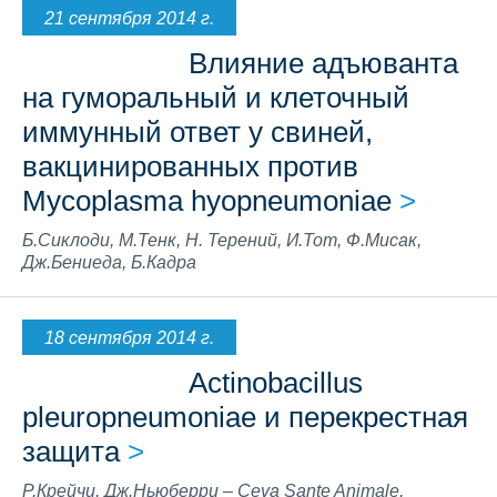
21 сентября 2014 г.
Влияние адъюванта
на гуморальный и клеточный
иммунный ответ у свиней,
вакцинированных против
Mycoplasma hyopneumoniae
>
Б.Сиклоди, М.Тенк, Н. Терений, И.Тот, Ф.Мисак,
Дж.Бениеда, Б.Кадра
18 сентября 2014 г.
Actinobacillus
pleuropneumoniae и перекрестная
защита
>
Р.Крейчи, Дж.Ньюберри – Ceva Sante Animale,