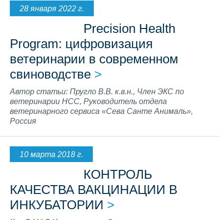
КРС
28 января 2022 г.
Накормим планету
Вакансии в группе Сева
КОНТАКТЫ
Precision Health
Счастливые питомцы
Вакансии в России
Program: цифровизация
Общественная деятельность
Профессиональный рост
ветеринарии в современном
свиноводстве
>
Автор статьи: Пругло В.В. к.в.н., Член ЭКС по
ветеринарии НСС, Руководитель отдела
ветеринарного сервиса «Сева Санте Анималь»,
Россия
10 марта 2018 г.
КОНТРОЛЬ
КАЧЕСТВА ВАКЦИНАЦИИ В
ИНКУБАТОРИИ
>