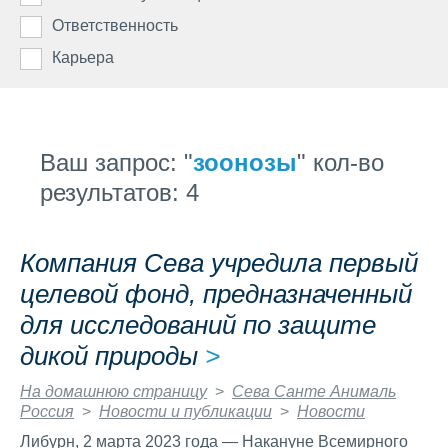
КРС
Ответственность
Накормим планету
Вакансии в группе Сева
КОНТАКТЫ
Карьера
Счастливые питомцы
Вакансии в России
Общественная деятельность
Профессиональный рост
Ваш запрос: "
зоонозы
" кол-во
результатов: 4
Компания Сева учредила первый
целевой фонд, предназначенный
для исследований по защите
дикой природы
>
На домашнюю страницу
>
Сева Санте Анималь
Россия
>
Новости и публикации
>
Новости
Либурн, 2 марта 2023 года — Накануне Всемирного