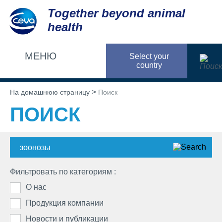
Together beyond animal
health
МЕНЮ
Select your
country
О НАС
>
На домашнюю страницу
Поиск
ПОИСК
О компании
ПРОДУКЦИЯ КОМПАНИИ
Сева Санте Анималь в России
Список препаратов
НОВОСТИ И ПУБЛИКАЦИИ
Наша миссия
Птицеводство
Фильтровать по категориям :
Сева Санте Анималь в мире
Новости
ОТВЕТСТВЕННОСТЬ
О нас
Свиноводство
Публикации
Продукция компании
Домашние животные
Сотрудничество для защиты общественного
КАРЬЕРА
Новости и публикации
здоровья