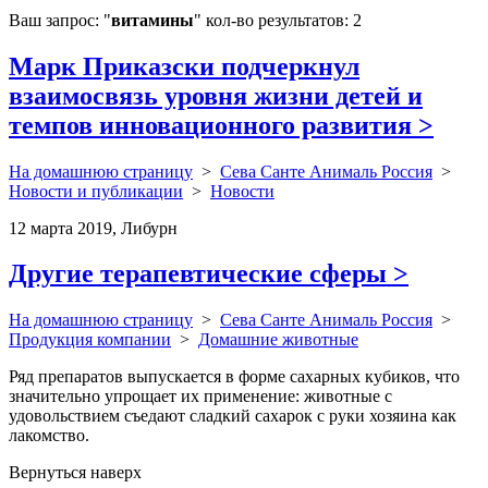
Ваш запрос: "
витамины
" кол-во результатов: 2
Марк Приказски подчеркнул
взаимосвязь уровня жизни детей и
темпов инновационного развития
>
На домашнюю страницу
>
Сева Санте Анималь Россия
>
Новости и публикации
>
Новости
12 марта 2019, Либурн
Другие терапевтические сферы
>
На домашнюю страницу
>
Сева Санте Анималь Россия
>
Продукция компании
>
Домашние животные
Ряд препаратов выпускается в форме сахарных кубиков, что
значительно упрощает их применение: животные с
удовольствием съедают сладкий сахарок с руки хозяина как
лакомство.
Вернуться наверх