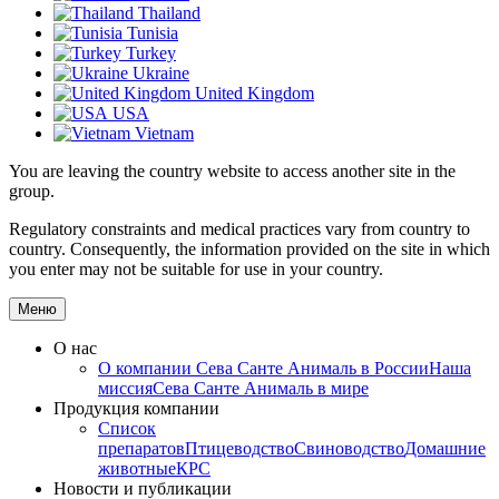
Thailand
Tunisia
Turkey
Ukraine
United Kingdom
USA
Vietnam
You are leaving the country website to access another site in the
group.
Regulatory constraints and medical practices vary from country to
country. Consequently, the information provided on the site in which
you enter may not be suitable for use in your country.
Меню
О нас
О компании
Сева Санте Анималь в России
Наша
миссия
Сева Санте Анималь в мире
Продукция компании
Список
препаратов
Птицеводство
Свиноводство
Домашние
животные
КРС
Новости и публикации