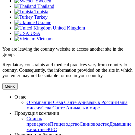
Sweden
Thailand
Tunisia
Turkey
Ukraine
United Kingdom
USA
Vietnam
You are leaving the country website to access another site in the
group.
Regulatory constraints and medical practices vary from country to
country. Consequently, the information provided on the site in which
you enter may not be suitable for use in your country.
Меню
О нас
О компании
Сева Санте Анималь в России
Наша
миссия
Сева Санте Анималь в мире
Продукция компании
Список
препаратов
Птицеводство
Свиноводство
Домашние
животные
КРС
Новости и публикации