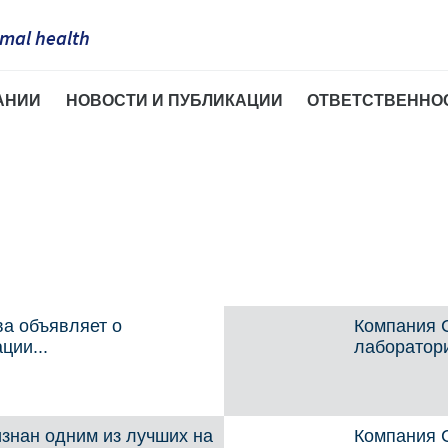
mal health
АНИИ
НОВОСТИ И ПУБЛИКАЦИИ
ОТВЕТСТВЕННО
France
Corporate Website
тов
Новости
Сотрудничест
Germany
оссии
Публикации
Накормим пл
Africa
Счастливые 
Greece
Argentina
ире
тные
Общественная
Hungary
а объявляет о
Компания 
Asia
ции...
лаборатори
Indonesia
Australia
знан одним из лучших на
Компания 