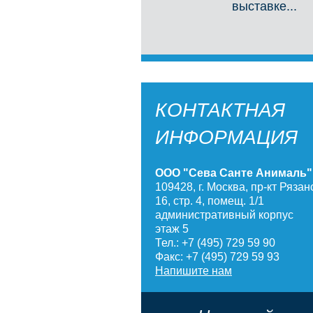
выставке...
КОНТАКТНАЯ
ИНФОРМАЦИЯ
ООО "Сева Санте Анималь"
109428, г. Москва, пр-кт Рязанс
16, стр. 4, помещ. 1/1
административный корпус
этаж 5
Тел.: +7 (495) 729 59 90
Факс: +7 (495) 729 59 93
Напишите нам