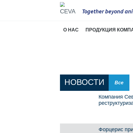
Together beyond ani
О НАС
ПРОДУКЦИЯ КОМП
О компании
Список препара
Сева Санте Анималь в Р
Птицеводство
Наша миссия
Свиноводство
НОВОСТИ
Сева Санте Анималь в м
Домашние живо
Все
КРС
Компания Сев
реструктуриза
Форцерис при