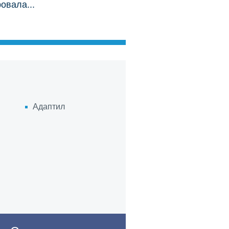
овала...
Spain
Sweden
Thailand
Адаптил
Tunisia
Turkey
Ukraine
t