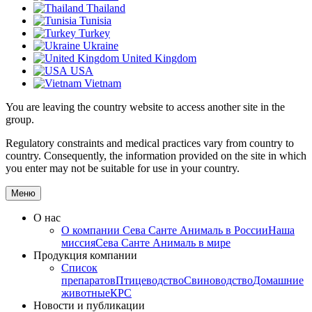
Thailand
Tunisia
Turkey
Ukraine
United Kingdom
USA
Vietnam
You are leaving the country website to access another site in the
group.
Regulatory constraints and medical practices vary from country to
country. Consequently, the information provided on the site in which
you enter may not be suitable for use in your country.
Меню
О нас
О компании
Сева Санте Анималь в России
Наша
миссия
Сева Санте Анималь в мире
Продукция компании
Список
препаратов
Птицеводство
Свиноводство
Домашние
животные
КРС
Новости и публикации