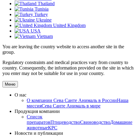
Thailand
Tunisia
Turkey
Ukraine
United Kingdom
USA
Vietnam
You are leaving the country website to access another site in the
group.
Regulatory constraints and medical practices vary from country to
country. Consequently, the information provided on the site in which
you enter may not be suitable for use in your country.
Меню
О нас
О компании
Сева Санте Анималь в России
Наша
миссия
Сева Санте Анималь в мире
Продукция компании
Список
препаратов
Птицеводство
Свиноводство
Домашние
животные
КРС
Новости и публикации