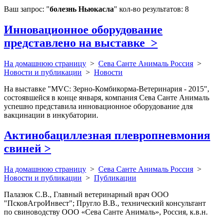
Ваш запрос: "
болезнь Ньюкасла
" кол-во результатов: 8
Инновационное оборудование
представлено на выставке
>
На домашнюю страницу
>
Сева Санте Анималь Россия
>
Новости и публикации
>
Новости
На выставке "MVC: Зерно-Комбикорма-Ветеринария - 2015",
состоявшейся в конце января, компания Сева Санте Анималь
успешно представила инновационное оборудование для
вакцинации в инкубатории.
Актинобациллезная плевропневмония
свиней
>
На домашнюю страницу
>
Сева Санте Анималь Россия
>
Новости и публикации
>
Публикации
Палазюк С.В., Главный ветеринарный врач ООО
"ПсковАгроИнвест"; Пругло В.В., технический консультант
по свиноводству ООО «Сева Санте Анималь», Россия, к.в.н.