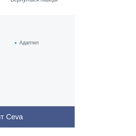
United Kingdom
s
USA
Адаптил
Vietnam
s another site in the group.
s vary from country to country. Consequently,
h you enter may not be suitable for use in your
йт Ceva