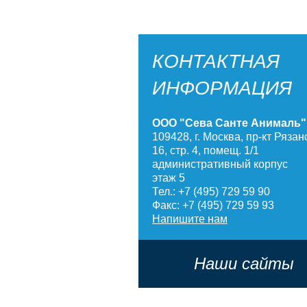
КОНТАКТНАЯ
ИНФОРМАЦИЯ
ООО "Сева Санте Анималь"
109428, г. Москва, пр-кт Рязанс
16, стр. 4, помещ. 1/1
административный корпус
этаж 5
Тел.: +7 (495) 729 59 90
Факс: +7 (495) 729 59 93
Напишите нам
Наши сайты