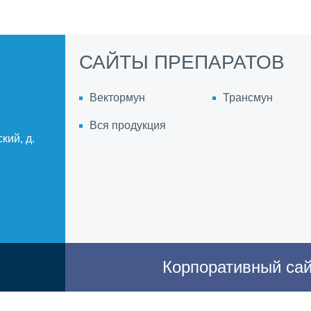
Netherland
Denmark
САЙТЫ ПРЕПАРАТОВ
Peru
Egypt
Вектормун
Трансмун
Вся продукция
You are leaving the country website to acces
кий, д.
Regulatory constraints and medical practice
the information provided on the site in whic
country.
Корпоративный са