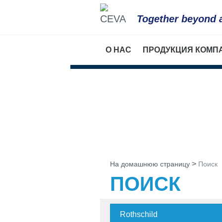
Together beyond 
О НАС
ПРОДУКЦИЯ КОМП
О компании
Список препара
Сева Санте Анималь в Р
Птицеводство
Наша миссия
Свиноводство
Сева Санте Анималь в м
Домашние живо
КРС
>
На домашнюю страницу
Поиск
ПОИСК