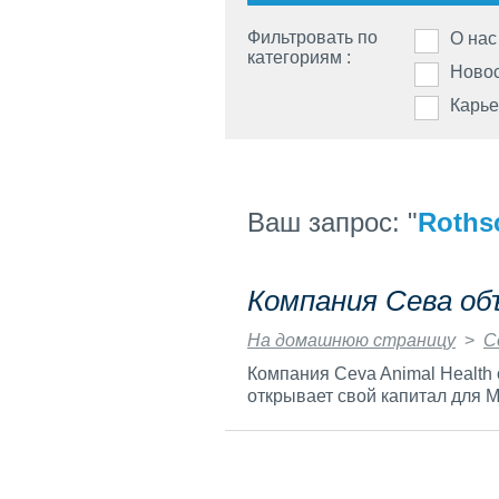
Фильтровать по
О нас
категориям :
Новос
Карь
Ваш запрос: "
Roths
Компания Сева об
На домашнюю страницу
>
С
Компания Ceva Animal Health
открывает свой капитал для M