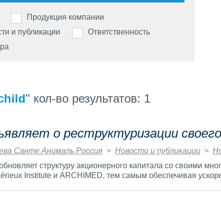
Italia
Belgium
Продукция компании
ти и публикации
Ответственность
India
Brazil
ера
Japan
Bulgaria
child
" кол-во результатов: 1
Korea
Canada (EN)
ъявляет о реструктуризации своег
Malaysia
Chile
ева Санте Анималь Россия
>
Новости и публикации
>
Н
 обновляет структуру акционерного капитала со своими мн
Mexico
érieux Institute и ARCHIMED, тем самым обеспечивая ускорен
China
Middle Eas
Colombia