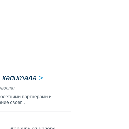
Spain
Sweden
Thailand
Tunisia
о капитала
>
овости
Turkey
оголетними партнерами и
ие своег...
Ukraine
t
Вернуться наверх