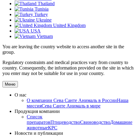
Thailand
Tunisia
Turkey
Ukraine
United Kingdom
USA
Vietnam
You are leaving the country website to access another site in the
group.
Regulatory constraints and medical practices vary from country to
country. Consequently, the information provided on the site in which
you enter may not be suitable for use in your country.
Меню
О нас
О компании
Сева Санте Анималь в России
Наша
миссия
Сева Санте Анималь в мире
Продукция компании
Список
препаратов
Птицеводство
Свиноводство
Домашние
животные
КРС
Новости и публикации